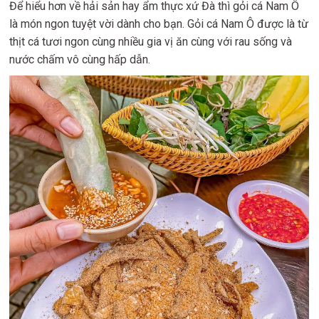
Để hiểu hơn về hải sản hay ẩm thực xứ Đà thì gỏi cá Nam Ô
là món ngon tuyệt vời dành cho bạn. Gỏi cá Nam Ô được là từ
thịt cá tươi ngon cùng nhiều gia vị ăn cùng với rau sống và
nước chấm vô cùng hấp dẫn.