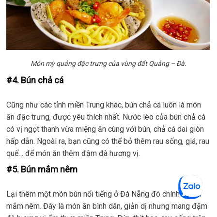
Món mỳ quảng đặc trưng của vùng đất Quảng – Đà.
#4. Bún chả cá
Cũng như các tỉnh miền Trung khác, bún chả cá luôn là món
ăn đặc trưng, được yêu thích nhất. Nước lèo của bún chả cá
có vị ngọt thanh vừa miệng ăn cùng với bún, chả cá dai giòn
hấp dẫn. Ngoài ra, bạn cũng có thể bỏ thêm rau sống, giá, rau
quế… để món ăn thêm đậm đà hương vị.
#5. Bún mắm nêm
Lại thêm một món bún nổi tiếng ở Đà Nẵng đó chính là bún
mắm nêm. Đây là món ăn bình dân, giản dị nhưng mang đậm