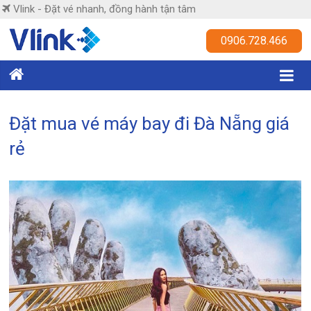
Skip
Vlink - Đặt vé nhanh, đồng hành tận tâm
to
content
Vlink
0906.728.466
Đặt
vé
nhanh,
Đặt mua vé máy bay đi Đà Nẵng giá
đồng
rẻ
hành
tận
tâm