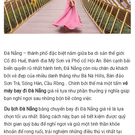
Đà Nẵng – thành phố đặc biệt nằm giữa ba di sản thế giới:
Cố đô Huế, thánh địa Mỹ Sơn và Phố cổ Hội An. Bên cạnh bãi
biển quyến rũ nhất hành tinh, Đã Nẵng còn níu chân du khách
bởi vẻ đẹp của nhiều danh thắng như Bà Nà Hills, Bán đảo
Sơn Trà, Sông Hàn, Cầu Rồng… Chính bởi thế mà một tấm
vé
máy bay đi Đà Nẵng
giá rẻ tựa như phần thưởng ý nghĩa giúp
bạn nghỉ ngơi sau những bộn bề công việc.
Du lịch Đà Nẵng
bằng chuyến bay đi Đà Nẵng giá rẻ là lựa
chọn tối ưu nhất. Bằng cách này, bạn sẽ tiết kiệm được quỹ
thời gian quý báu để nghỉ ngơi và giữ một tinh thần khỏe
khoắn để rong ruổi, trải nghiệm những điều thú vị nhất tại