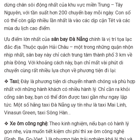
dừng chân sôi động nhất của khu vực miền Trung – Tây
Nguyên, với tần suất hơn 200 chuyến bay mỗi ngày. Con số
có thể còn gấp nhiều lần nhất là vào các dịp cận Têt và các
mùa du lịch cao điểm.
Ưu điểm lớn nhất của
sân bay Đà Nẵng
chính là vị trí tọa lạc
đắc địa. Thuộc quận Hải Châu – một trong những quận nhộn
nhịp nhất, sân bay này chỉ cách trung tâm thành phố 3 km về
phía Đông. Với khoảng cách này, bạn chỉ mất vài phút di
chuyển cùng rất nhiều lựa chọn về phương tiện đi lại:
❖
Taxi
:
Đây là phương tiện di chuyển nhanh chóng và phù hợp
nhất với những hành khách có nhiều hành lý. Chỉ cần ra khỏi
cổng sân bay, bạn có thể đón được taxi gần như ngay lập
tức. Một số hãng taxi Đà Nẵng uy tín như là taxi Mai Linh,
Vinasun Green, taxi Sông Hàn…
❖
Xe ôm công nghệ:
Theo kinh nghiệm, nếu bạn có hành lý
gọn nhẹ, vừa muốn tiết kiệm chi phí thì xe ôm công nghệ
(Grab, Be, Go-Viet…) là phương tiện trải nghiệm khá lý thú và