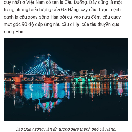
duy nhất ở Việt Nam có tên là Cầu Đuống. Đây cũng là một
trong những biểu tượng của Đà Nẵng, cây cầu được mệnh
danh là cầu xoay sông Hàn bởi cứ vào nửa đêm, cầu quay
một góc 90 độ đáp ứng nhu cầu đi lại của tàu thuyền qua
sông Hàn.
Cầu Quay sông Hàn ấn tượng giữa thành phố Đà Nẵng.