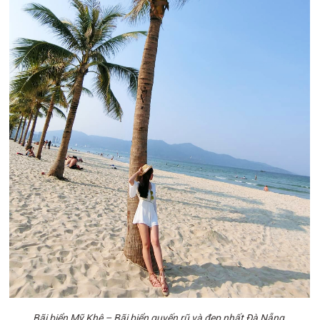
Bãi biển Mỹ Khê – Bãi biển quyến rũ và đẹp nhất Đà Nẵng.