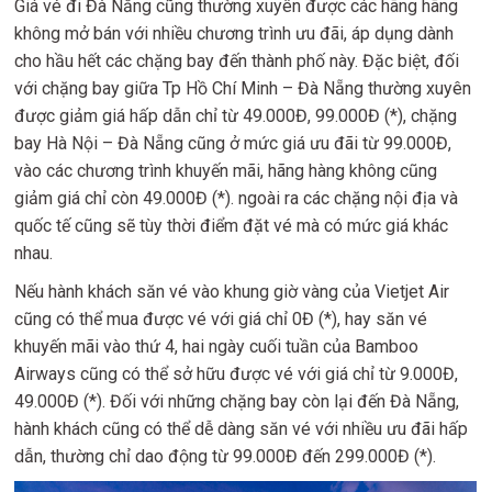
Giá vé đi Đà Nẵng cũng thường xuyên được các hãng hãng
không mở bán với nhiều chương trình ưu đãi, áp dụng dành
cho hầu hết các chặng bay đến thành phố này. Đặc biệt, đối
với chặng bay giữa Tp Hồ Chí Minh – Đà Nẵng thường xuyên
được giảm giá hấp dẫn chỉ từ 49.000Đ, 99.000Đ (*), chặng
bay Hà Nội – Đà Nẵng cũng ở mức giá ưu đãi từ 99.000Đ,
vào các chương trình khuyến mãi, hãng hàng không cũng
giảm giá chỉ còn 49.000Đ (*). ngoài ra các chặng nội địa và
quốc tế cũng sẽ tùy thời điểm đặt vé mà có mức giá khác
nhau.
Nếu hành khách săn vé vào khung giờ vàng của Vietjet Air
cũng có thể mua được vé với giá chỉ 0Đ (*), hay săn vé
khuyến mãi vào thứ 4, hai ngày cuối tuần của Bamboo
Airways cũng có thể sở hữu được vé với giá chỉ từ 9.000Đ,
49.000Đ (*). Đối với những chặng bay còn lại đến Đà Nẵng,
hành khách cũng có thể dễ dàng săn vé với nhiều ưu đãi hấp
dẫn, thường chỉ dao động từ 99.000Đ đến 299.000Đ (*).