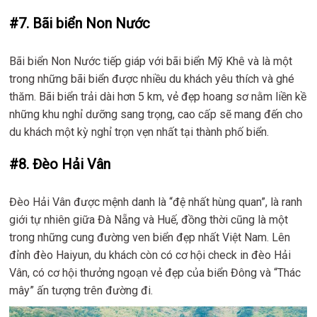
#7. Bãi biển Non Nước
Bãi biển Non Nước tiếp giáp với bãi biển Mỹ Khê và là một
trong những bãi biển được nhiều du khách yêu thích và ghé
thăm. Bãi biển trải dài hơn 5 km, vẻ đẹp hoang sơ nằm liền kề
những khu nghỉ dưỡng sang trọng, cao cấp sẽ mang đến cho
du khách một kỳ nghỉ trọn vẹn nhất tại thành phố biển.
#8. Đèo Hải Vân
Đèo Hải Vân được mệnh danh là “đệ nhất hùng quan”, là ranh
giới tự nhiên giữa Đà Nẵng và Huế, đồng thời cũng là một
trong những cung đường ven biển đẹp nhất Việt Nam. Lên
đỉnh đèo Haiyun, du khách còn có cơ hội check in đèo Hải
Vân, có cơ hội thưởng ngoạn vẻ đẹp của biển Đông và “Thác
mây” ấn tượng trên đường đi.