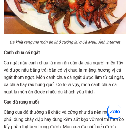
Ba khía rang me món ăn khó cưỡng lại ở Cà Mau. Ảnh internet
Canh chua cá ngát
Cá ngát nấu canh chua là món ăn dân dã của người miền Tây
và được nấu bằng trái bần có vị chua lạ miệng, hương vị cá
ngát thơm ngọt. Món canh chua cá ngát được làm từ cá ngát,
cà chua hay rau húng quế…Có lẽ vì vậy, món canh chua cá
ngát là món ăn được nhiều du khách yêu thích.
Cua đá rang muối
Càng cua đá thường sẽ chắc và cứng như đá nên muốn ăn
phải dùng chày đập hay dùng kềm sắt kẹp vỡ mới thì mới có
lấy phần thịt bên trong được. Món cua đá chế biến được