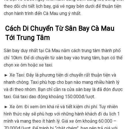
theo dõi chi tiết lịch bay, giá vé ngay bên dưới để thuận tiện
chọn hành trình đến Cà Mau ưng ý nhất.
Cách Di Chuyển Từ Sân Bay Cà Mau
Tới Trung Tâm
Sân bay duy nhất tại Cà Mau nằm cách trung tâm thành phố
chỉ 10km. Để di chuyển từ sân bay vào trung tâm, bạn có thể
chọn xe ôm hoặc xe taxi.
► Xe Taxi: Đây là phương tiện di chuyển rất thuận tiện và
nhanh chóng. Taxi phù hợp cho bạn nào mang nhiều hành lý
và đi theo nhóm. Bạn chỉ cần ra cửa sân bay là đã đón được
taxi. Giá taxi dao động khoảng 150.000đ/lượt.
► Xe ôm: Đi xem ôm khá rẻ và tiết kiệm chi phí. Tuy nhiên
hình thức này sẽ phù hợp với những hành khách đi du lịch 1
mình và mang theo ít hành lý. Giá xe ôm khoảng 60.000 –
70.000đ/lượt. Để tránh bị “chặt chém”, bạn nên trả giá với