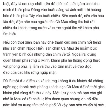
biệt, đây là nơi duy nhất trên đất liền có thể ngắm ánh bình
minh ở biển phía Đông vào buổi sáng và ánh mặt trời hoàng
hôn ở biển phía Tây vào buổi chiều. Bên cạnh đó, nền văn hóa
lâu đời, đặc sắc của người dân Cà Mau cũng thu hút rất
nhiều du khách trong nước và nước ngoài tìm về khám phá,
tìm hiểu.
Nếu còn thời gian, bạn hãy ghé thăm các sân chim nổi tiếng
như sân chim Ngọc Hiển, sân chim Cà Mau để ngắm bức
tranh yên bình của những đàn chim về tổ. Ngoài ra, đừng
quên khám phá rừng U Minh, khám phá hệ thống động thực
vật phong phú, lạ lẫm và thu vào tầm mắt vẻ đẹp độc
đáo của các khu rừng ngập mặn.
Dù là một địa điểm xa xôi nhưng không ít du khách đã chẳng
ngần ngại book một phòng khách sạn Cà Mau để có thời gian
khám phá vùng đất thú vị này. Một lưu ý nhỏ mà bạn cần ghi
nhớ là Mau có rất nhiều điểm tham quan nhưng đa số đều
nằm khá xa trung tâm thành phố. Vì vậy bạn nên chuẩn bị một