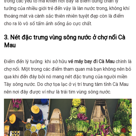
trong các yếu tố mà khiến nơi đây là điểm dừng chân lý
tưởng của nhiều giới trẻ đến vậy là làn nước trong, không khí
thoáng mát và cành sắc thiên nhiên tuyệt đẹp còn là điểm
cho ra lò vô số tấm ảnh sống ảo cực chất.
3. Nét đặc trưng vùng sông nước ở chợ nổi Cà
Mau
Điểm đến lý tưởng khi sở hữu
vé máy bay đi Cà Mau
chình là
chợ nổi. Một trong các điểm tham quan mà bạn không nên bỏ
qua khi đến đây bởi nó mang nét đặc trưng của người miền
Tây sông nước. Do chợ tọa lạc ở vị trí trung tâm tỉnh Cà Mau
nên nơi đây được ví như là trái tim vùng sông nước.