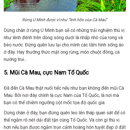
Rừng U Minh được ví như “linh hồn của Cà Ma
u”
Dừng chân ở rừng U Minh bạn sẽ có những trải nghiệm thú vị
như lênh đênh trên dòng sông dưới là nhấp nhô của rong và
bèo nước. Đừng quên lưu lại cho mình các tấm hình sống áo
ở đây. Hay thưởng thức mật ong rừng, món chuột đồng, cá
nướng trui…
5. Mũi Cà Mau, cực Nam Tổ Quốc
Đã đến Cà Mau thật nuối tiếc nếu như bạn không đến mũi Cà
Mau. Bởi nơi đây chính là cực Nam của Tổ Quốc, là nơi mà
bạn có thể chiêm ngưỡng cột mốc tọa độ quốc gia.
Dừng chân ở đây, bạn đừng quên leo lên tháp quan sát để có
thể ngắm rõ nét dải đất tận cùng Tổ Quốc. Và còn gì thú vị
hơn nếu bạn được ngắm trọn cảnh hoàng hôn tuyệt đẹp ở đất