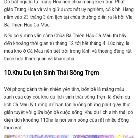
Do bắt nguồn từ Trung Hoa nên chùa mang kiến trúc Phật
giáo Trung Hoa và vẫn giữ được nét uy nghiêm, cổ kính. Hàng
năm vào 23 tháng 3 âm lịch tại chùa thường diễn ra lễ hội Vía
Bà Thiên Hậu Cà Mau.
Nếu có ý định vãn cảnh Chùa Bà Thiên Hậu Cà Mau thì hãy
đến khoảng thời gian từ tháng 12 tới hết tháng 4. Lúc này, là
mùa khô ở Cà Mau nên tiết trời trong lành và thoáng đãng rất
thích hợp tham quan và khám phá.
10.Khu Du lịch Sinh Thái Sông Trẹm
Với phong cảnh thiên nhiên yên tĩnh, bốn bề là mảng màu
xanh của cây cối. khu du lịch sinh thái sông Trẹm là điểm du
lịch Cà Mau lý tưởng để bạn tận hưởng những phút giây thư
giãn tuyệt vời giữa bộn bề cuộc sống. Khu du lịch sinh thái có
diện tích khoảng 110ha là nơi sinh sống của rất nhiều động
thực vật.