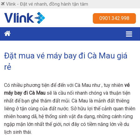
Skip
Vlink - Đặt vé nhanh, đồng hành tận tâm
to
content
Vlink
0901.342.998
Đặt
vé
nhanh,
Đặt mua vé máy bay đi Cà Mau giá
đồng
rẻ
hành
tận
tâm
Có nhiều phương tiện để đến với Cà Mau như , tuy nhiên
vé
máy bay đi Cà Mau
sẽ là cầu nối nhanh chóng và thuận tiện
nhất để bạn ghé thăm đất mũi. Cà Mau là mảnh đất thiêng
liêng ở tận cùng của đất nước. Sở hữu lợi thế cảnh quan thiên
nhiên hoang dã, hệ thống sinh vật đa dạng, những cánh rừng
ngập mặn lớn nhất thế giới, nơi đây có tiềm năng lớn về du
lịch sinh thái.