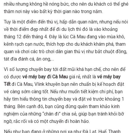
nhiều nhưng không hề nóng bức, cho nên du khách có thể ghé
thăm nơi này vào bất kỳ thời gian nào trong năm.
Tuy là một điểm đến thú vị, hấp dẫn quan năm, nhưng nếu nói
về thời điểm đẹp nhất để đi du lịch thì đó là vào khoảng
tháng 12 đến tháng 4. Đây là lúc Cà Mau đang vào mùa khô,
kênh rạch cạn nước, thích hợp cho du khách khám phá, tham
quan và chơi các trò chơi dân gian thú vị như bắt chuột đồng,
tát đìa đánh cá, ăn ong,…
Vì số lượng chuyến bay tới đất mũi khá hạn chế, cho nên để
có được
vé máy bay đi Cà Mau
giá rẻ, nhất là
vé máy bay
Tết
đi Cà Mau, Vlink khuyên bạn nên chuẩn bị kế hoạch đặt
vé càng sớm càng tốt. Nếu như muốn tiết kiệm chi phí, bạn
hãy tìm hiểu thông tin chuyến bay và đặt vé trước khoảng 1
tháng. Bên cạnh đó, bạn cũng đừng quên tham khảo kinh
nghiệm của những “chân đi” chia sẻ, giúp bạn tránh khỏi bỡ
ngỡ, rắc rối và có một chuyến đi hoàn hảo.
Nếu như bạn đang ở những nơi xa như Đà Lạt, Huế, Thanh