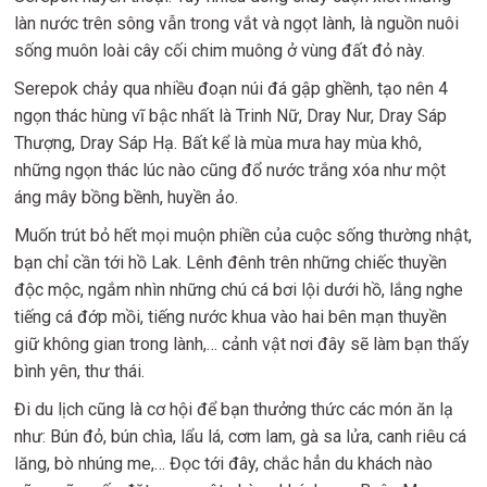
làn nước trên sông vẫn trong vắt và ngọt lành, là nguồn nuôi
sống muôn loài cây cối chim muông ở vùng đất đỏ này.
Serepok chảy qua nhiều đoạn núi đá gập ghềnh, tạo nên 4
ngọn thác hùng vĩ bậc nhất là Trinh Nữ, Dray Nur, Dray Sáp
Thượng, Dray Sáp Hạ. Bất kể là mùa mưa hay mùa khô,
những ngọn thác lúc nào cũng đổ nước trắng xóa như một
áng mây bồng bềnh, huyền ảo.
Muốn trút bỏ hết mọi muộn phiền của cuộc sống thường nhật,
bạn chỉ cần tới hồ Lak. Lênh đênh trên những chiếc thuyền
độc mộc, ngắm nhìn những chú cá bơi lội dưới hồ, lắng nghe
tiếng cá đớp mồi, tiếng nước khua vào hai bên mạn thuyền
giữ không gian trong lành,… cảnh vật nơi đây sẽ làm bạn thấy
bình yên, thư thái.
Đi du lịch cũng là cơ hội để bạn thưởng thức các món ăn lạ
như: Bún đỏ, bún chìa, lẩu lá, cơm lam, gà sa lửa, canh riêu cá
lăng, bò nhúng me,… Đọc tới đây, chắc hẳn du khách nào