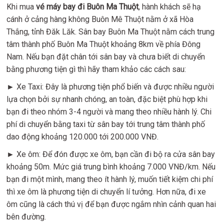
Khi mua
vé máy bay đi Buôn Ma Thuột
, hành khách sẽ hạ
cánh ở cảng hàng không Buôn Mê Thuột nằm ở xã Hòa
Thắng, tỉnh Đăk Lăk. Sân bay Buôn Ma Thuột nằm cách trung
tâm thành phố Buôn Ma Thuột khoảng 8km về phía Đông
Nam. Nếu bạn đặt chân tới sân bay và chưa biết di chuyển
bằng phương tiện gì thì hãy tham khảo các cách sau:
► Xe Taxi: Đây là phương tiện phổ biến và được nhiều người
lựa chọn bởi sự nhanh chóng, an toàn, đặc biệt phù hợp khi
bạn đi theo nhóm 3-4 người và mang theo nhiều hành lý. Chi
phí di chuyển bằng taxi từ sân bay tới trung tâm thành phố
dao động khoảng 120.000 tới 200.000 VNĐ.
► Xe ôm: Để đón được xe ôm, bạn cần đi bộ ra cửa sân bay
khoảng 50m. Mức giá trung bình khoảng 7.000 VNĐ/km. Nếu
bạn đi một mình, mang theo ít hành lý, muốn tiết kiệm chi phí
thì xe ôm là phương tiện di chuyển lí tưởng. Hơn nữa, đi xe
ôm cũng là cách thú vị để bạn được ngắm nhìn cảnh quan hai
bên đường.