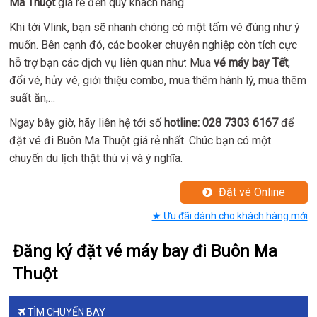
Ma Thuột
giá rẻ đến quý khách hàng.
Khi tới Vlink, bạn sẽ nhanh chóng có một tấm vé đúng như ý
muốn. Bên cạnh đó, các booker chuyên nghiệp còn tích cực
hỗ trợ bạn các dịch vụ liên quan như: Mua
vé máy bay Tết
,
đổi vé, hủy vé, giới thiệu combo, mua thêm hành lý, mua thêm
suất ăn,…
Ngay bây giờ, hãy liên hệ tới số
hotline: 028 7303 6167​
để
đặt vé đi Buôn Ma Thuột giá rẻ nhất. Chúc bạn có một
chuyến du lịch thật thú vị và ý nghĩa.
Đặt vé Online
★ Ưu đãi dành cho khách hàng mới
Đăng ký đặt vé máy bay đi Buôn Ma
Thuột
TÌM CHUYẾN BAY