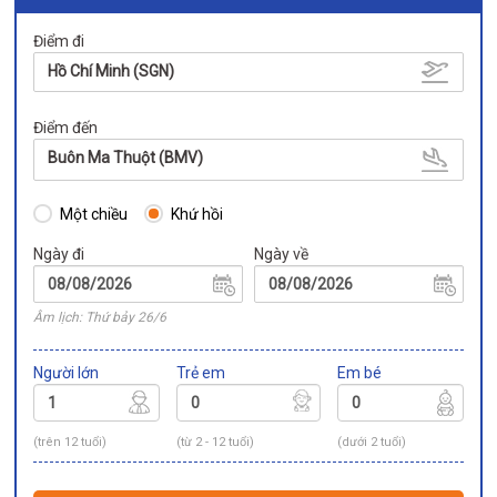
Điểm đi
Hồ Chí Minh (SGN)
Điểm đến
Buôn Ma Thuột (BMV)
Một chiều
Khứ hồi
Ngày đi
Ngày về
Âm lịch: Thứ bảy 26/6
Người lớn
Trẻ em
Em bé
(trên 12 tuổi)
(từ 2 - 12 tuổi)
(dưới 2 tuổi)