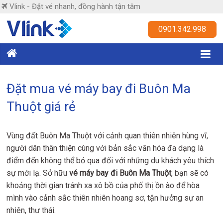
Skip
Vlink - Đặt vé nhanh, đồng hành tận tâm
to
content
Vlink
0901.342.998
Đặt
vé
nhanh,
Đặt mua vé máy bay đi Buôn Ma
đồng
Thuột giá rẻ
hành
tận
tâm
Vùng đất Buôn Ma Thuột với cảnh quan thiên nhiên hùng vĩ,
người dân thân thiện cùng với bản sắc văn hóa đa dạng là
điểm đến không thể bỏ qua đối với những du khách yêu thích
sự mới lạ. Sở hữu
vé máy bay đi Buôn Ma Thuột
, bạn sẽ có
khoảng thời gian tránh xa xô bồ của phố thị ồn ào để hòa
mình vào cảnh sắc thiên nhiên hoang sơ, tận hưởng sự an
nhiên, thư thái.