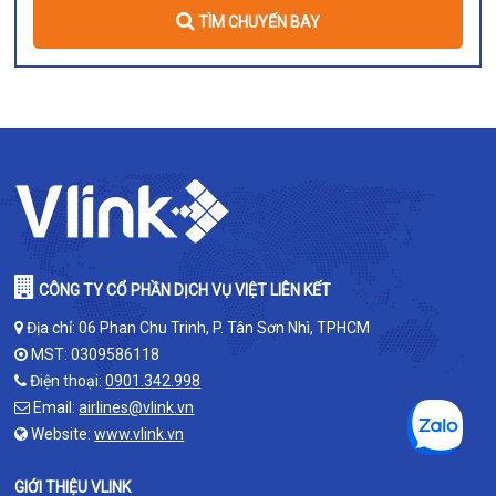
TÌM CHUYẾN BAY
CÔNG TY CỔ PHẦN DỊCH VỤ VIỆT LIÊN KẾT
Địa chỉ: 06 Phan Chu Trinh, P. Tân Sơn Nhì, TPHCM
MST: 0309586118
Điện thoại:
0901.342.998
Email:
airlines@vlink.vn
Website:
www.vlink.vn
GIỚI THIỆU VLINK