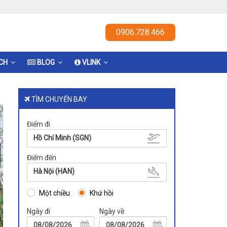
0906.728.466
ỊCH
BLOG
VLINK
TÌM CHUYẾN BAY
Điểm đi
Hồ Chí Minh (SGN)
Điểm đến
Hà Nội (HAN)
Một chiều
Khứ hồi
Ngày đi
Ngày về