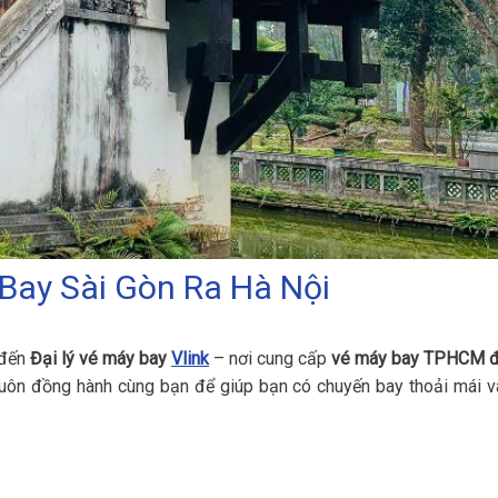
 Bay Sài Gòn Ra Hà Nội
 đến
Đại lý vé máy bay
Vlink
– nơi cung cấp
vé máy bay TPHCM đ
 luôn đồng hành cùng bạn để giúp bạn có chuyến bay thoải mái v