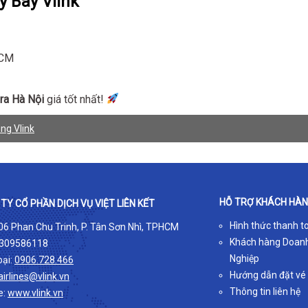
y Bay Vlink
HCM
 ra Hà Nội
giá tốt nhất!
ng Vlink
HỖ TRỢ KHÁCH HÀ
TY CỔ PHẦN DỊCH VỤ VIỆT LIÊN KẾT
Hình thức thanh t
 06 Phan Chu Trinh, P. Tân Sơn Nhì, TPHCM
Khách hàng Doan
309586118
Nghiệp
oại:
0906.728.466
Hướng dẫn đặt vé
airlines@vlink.vn
Thông tin liên hệ
e:
www.vlink.vn