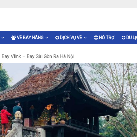
VÉ BAY HÃNG
DỊCH VỤ VÉ
HỖ TRỢ
DU L
 Bay Vlink – Bay Sài Gòn Ra Hà Nội