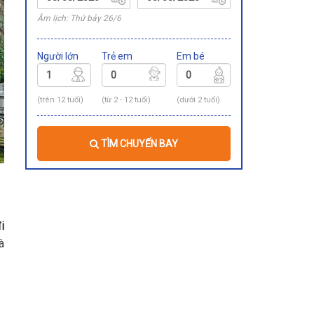
Âm lịch: Thứ bảy 26/6
Người lớn
Trẻ em
Em bé
(trên 12 tuổi)
(từ 2 - 12 tuổi)
(dưới 2 tuổi)
TÌM CHUYẾN BAY
i
à