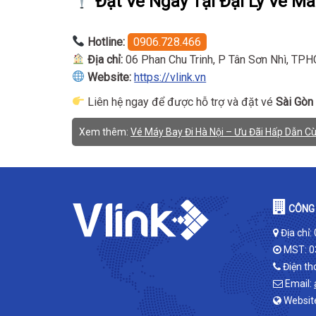
Đặt Vé Ngay Tại Đại Lý Vé Má
Hotline:
0906.728.466
Địa chỉ:
06 Phan Chu Trinh, P Tân Sơn Nhì, TP
Website:
https://vlink.vn
Liên hệ ngay để được hỗ trợ và đặt vé
Sài Gòn
Xem thêm:
Vé Máy Bay Đi Hà Nội – Ưu Đãi Hấp Dẫn Cù
CÔNG 
Địa chỉ:
MST: 0
Điện th
Email:
Websit