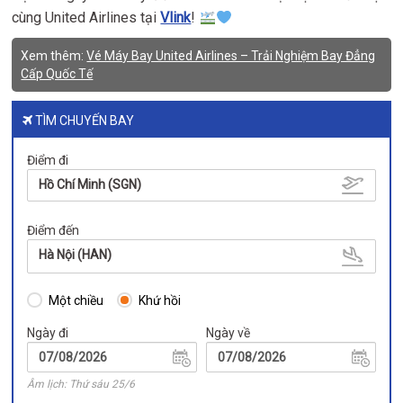
cùng United Airlines tại
Vlink
!
Xem thêm:
Vé Máy Bay United Airlines – Trải Nghiệm Bay Đẳng
Cấp Quốc Tế
TÌM CHUYẾN BAY
Điểm đi
Hồ Chí Minh (SGN)
Điểm đến
Hà Nội (HAN)
Một chiều
Khứ hồi
Ngày đi
Ngày về
Âm lịch: Thứ sáu 25/6