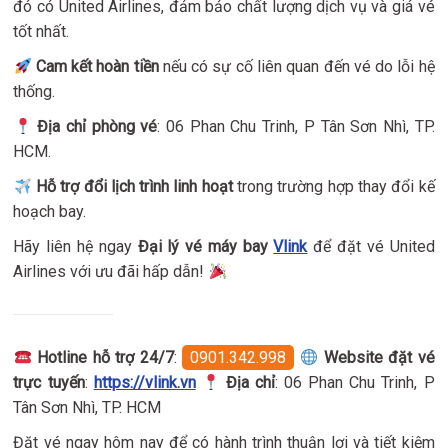
đó có United Airlines, đảm bảo chất lượng dịch vụ và giá vé
tốt nhất.
Cam kết hoàn tiền
nếu có sự cố liên quan đến vé do lỗi hệ
thống.
Địa chỉ phòng vé
: 06 Phan Chu Trinh, P Tân Sơn Nhì, TP.
HCM.
Hỗ trợ đổi lịch trình linh hoạt
trong trường hợp thay đổi kế
hoạch bay.
Hãy liên hệ ngay
Đại lý vé máy bay
Vlink
để đặt vé United
Airlines với ưu đãi hấp dẫn!
Hotline hỗ trợ 24/7
:
0901.342.998
Website đặt vé
trực tuyến
:
https://vlink.vn
Địa chỉ
: 06 Phan Chu Trinh, P
Tân Sơn Nhì, TP. HCM
Đặt vé ngay hôm nay để có hành trình thuận lợi và tiết kiệm