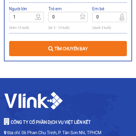
Người lớn
Trẻ em
Em bé
(trên 12 tuổi)
(từ 2 - 12 tuổi)
(dưới 2 tuổi)
TÌM CHUYẾN BAY
CÔNG TY CỔ PHẦN DỊCH VỤ VIỆT LIÊN KẾT
Địa chỉ: 06 Phan Chu Trinh, P. Tân Sơn Nhì, TPHCM