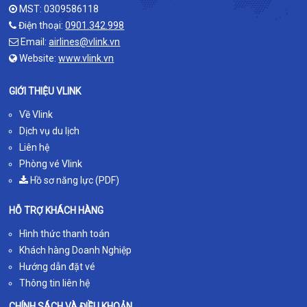
MST: 0309586118
Điện thoại:
0901.342.998
Email:
airlines@vlink.vn
Website:
www.vlink.vn
GIỚI THIỆU VLINK
Về Vlink
Dịch vụ du lịch
Liên hệ
Phòng vé Vlink
Hồ sơ năng lực (PDF)
HỖ TRỢ KHÁCH HÀNG
Hình thức thanh toán
Khách hàng Doanh Nghiệp
Hướng dẫn đặt vé
Thông tin liên hệ
CHÍNH SÁCH VÀ ĐIỀU KHOẢN