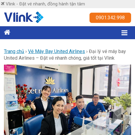
Skip
Vlink - Đặt vé nhanh, đồng hành tận tâm
to
content
Vlink
0901.342.998
Đặt
vé
nhanh,
Trang chủ
›
Vé Máy Bay United Airlines
›
Đại lý vé máy bay
United Airlines – Đặt vé nhanh chóng, giá tốt tại Vlink
đồng
hành
tận
tâm