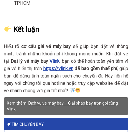
TPHCM
Kết luận
Hiểu rõ
cơ cấu giá vé máy bay
sẽ giúp bạn đặt vé thông
minh, tránh những khoản phí không mong muốn. Khi đặt vé
tại
Đại lý vé máy bay
Vlink
, bạn có thể hoàn toàn yên tâm vì
giá vé hiển thị trên
https://vlink.vn
đã bao gồm thuế phí
, giúp
bạn dễ dàng tính toán ngân sách cho chuyến đi. Hãy liên hệ
ngay với chúng tôi qua hotline hoặc truy cập website để đặt
vé nhanh chóng với giá tốt nhất!
Xem thêm:
Dịch vụ vé máy bay – Giải pháp bay trọn gói cùng
Vlink
TÌM CHUYẾN BAY