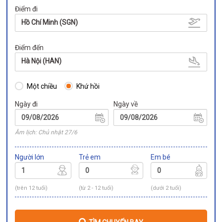
Điểm đi
Hồ Chí Minh (SGN)
Điểm đến
Hà Nội (HAN)
Một chiều
Khứ hồi
Ngày đi
Ngày về
Âm lịch: Chủ nhật 27/6
Người lớn
Trẻ em
Em bé
(trên 12 tuổi)
(từ 2 - 12 tuổi)
(dưới 2 tuổi)