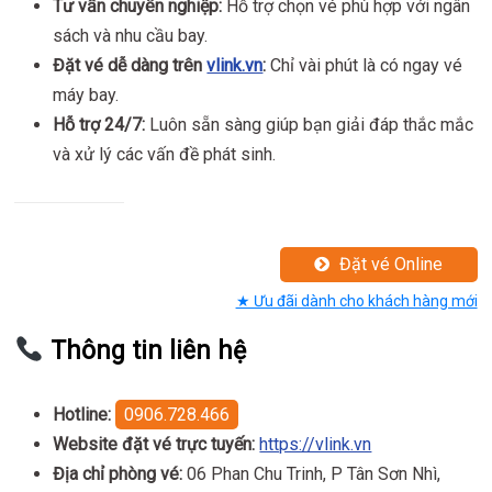
Tư vấn chuyên nghiệp:
Hỗ trợ chọn vé phù hợp với ngân
sách và nhu cầu bay.
Đặt vé dễ dàng trên
vlink.vn
:
Chỉ vài phút là có ngay vé
máy bay.
Hỗ trợ 24/7:
Luôn sẵn sàng giúp bạn giải đáp thắc mắc
và xử lý các vấn đề phát sinh.
Đặt vé Online
★ Ưu đãi dành cho khách hàng mới
Thông tin liên hệ
Hotline:
0906.728.466
Website đặt vé trực tuyến:
https://vlink.vn
Địa chỉ phòng vé:
06 Phan Chu Trinh, P Tân Sơn Nhì,