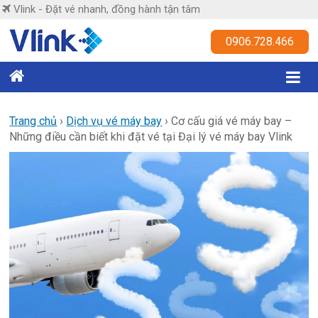
Skip
Vlink - Đặt vé nhanh, đồng hành tận tâm
to
content
Vlink
0906.728.466
Đặt
vé
nhanh,
Trang chủ
›
Dịch vụ vé máy bay
›
Cơ cấu giá vé máy bay –
Những điều cần biết khi đặt vé tại Đại lý vé máy bay Vlink
đồng
hành
tận
tâm