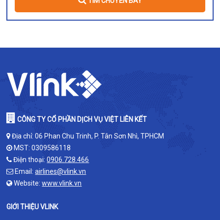
TÌM CHUYẾN BAY
CÔNG TY CỔ PHẦN DỊCH VỤ VIỆT LIÊN KẾT
Địa chỉ: 06 Phan Chu Trinh, P. Tân Sơn Nhì, TPHCM
MST: 0309586118
Điện thoại:
0906.728.466
Email:
airlines@vlink.vn
Website:
www.vlink.vn
GIỚI THIỆU VLINK