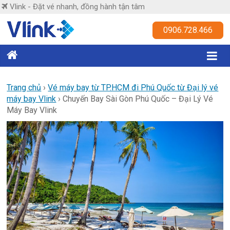
Skip
Vlink - Đặt vé nhanh, đồng hành tận tâm
to
content
Vlink
0906.728.466
Đặt
vé
nhanh,
Trang chủ
›
Vé máy bay từ TP.HCM đi Phú Quốc từ Đại lý vé
máy bay Vlink
›
Chuyến Bay Sài Gòn Phú Quốc – Đại Lý Vé
đồng
Máy Bay Vlink
hành
tận
tâm