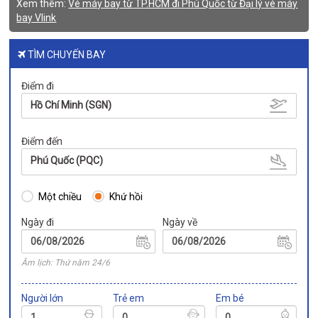
Xem thêm:
Vé máy bay từ TP.HCM đi Phú Quốc từ Đại lý vé máy
bay Vlink
TÌM CHUYẾN BAY
Điểm đi
Hồ Chí Minh (SGN)
Điểm đến
Phú Quốc (PQC)
Một chiều
Khứ hồi
Ngày đi
Ngày về
Âm lịch: Thứ năm 24/6
Người lớn
Trẻ em
Em bé