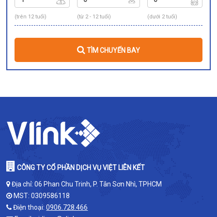
(trên 12 tuổi)
(từ 2 - 12 tuổi)
(dưới 2 tuổi)
TÌM CHUYẾN BAY
CÔNG TY CỔ PHẦN DỊCH VỤ VIỆT LIÊN KẾT
Địa chỉ: 06 Phan Chu Trinh, P. Tân Sơn Nhì, TPHCM
MST: 0309586118
Điện thoại:
0906.728.466