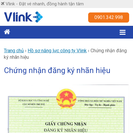
Skip
Vlink - Đặt vé nhanh, đồng hành tận tâm
to
content
Vlink
0901.342.998
Đặt
vé
nhanh,
Trang chủ
›
Hồ sơ năng lực công ty Vlink
›
Chứng nhận đăng
ký nhãn hiệu
đồng
hành
Chứng nhận đăng ký nhãn hiệu
tận
tâm