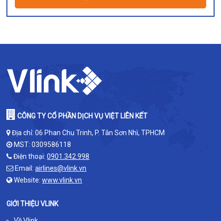
CÔNG TY CỔ PHẦN DỊCH VỤ VIỆT LIÊN KẾT
Địa chỉ: 06 Phan Chu Trinh, P. Tân Sơn Nhì, TPHCM
MST: 0309586118
Điện thoại:
0901.342.998
Email:
airlines@vlink.vn
Website:
www.vlink.vn
GIỚI THIỆU VLINK
Về Vlink