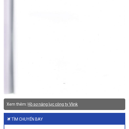
Xem thêm:
Hồ sơ năng lực công ty Vlink
TÌM CHUYẾN BAY