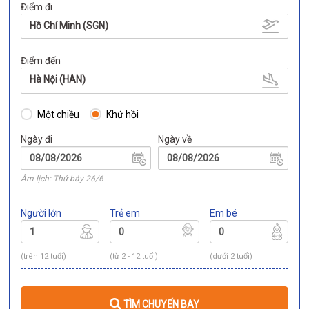
Điểm đi
Hồ Chí Minh (SGN)
Điểm đến
Hà Nội (HAN)
Một chiều
Khứ hồi
Ngày đi
Ngày về
Âm lịch: Thứ bảy 26/6
Người lớn
Trẻ em
Em bé
(trên 12 tuổi)
(từ 2 - 12 tuổi)
(dưới 2 tuổi)
TÌM CHUYẾN BAY