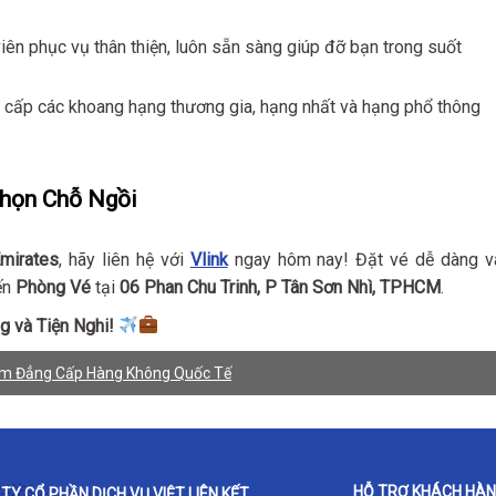
viên phục vụ thân thiện, luôn sẵn sàng giúp đỡ bạn trong suốt
g cấp các khoang hạng thương gia, hạng nhất và hạng phổ thông
Chọn Chỗ Ngồi
mirates
, hãy liên hệ với
Vlink
ngay hôm nay! Đặt vé dễ dàng v
ến
Phòng Vé
tại
06 Phan Chu Trinh, P Tân Sơn Nhì, TPHCM
.
g và Tiện Nghi!
iệm Đẳng Cấp Hàng Không Quốc Tế
HỖ TRỢ KHÁCH HÀ
TY CỔ PHẦN DỊCH VỤ VIỆT LIÊN KẾT