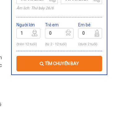
Âm lịch: Thứ bảy 26/6
Người lớn
Trẻ em
Em bé
(trên 12 tuổi)
(từ 2 - 12 tuổi)
(dưới 2 tuổi)
n
TÌM CHUYẾN BAY
c
ỗ