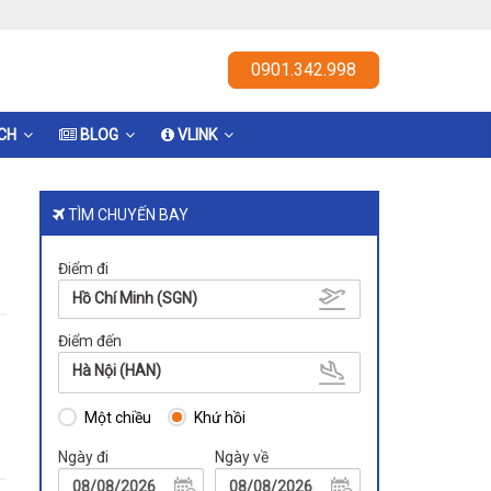
0901.342.998
ỊCH
BLOG
VLINK
TÌM CHUYẾN BAY
Điểm đi
Hồ Chí Minh (SGN)
Điểm đến
Hà Nội (HAN)
Một chiều
Khứ hồi
Ngày đi
Ngày về