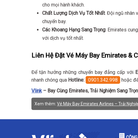
cho mọi hành khách.
Chất Lượng Dịch Vụ Tốt Nhất
: Đội ngũ nhân 
chuyến bay.
Các Khoang Hạng Sang Trọng
: Emirates cun
với dịch vụ tốt nhất.
Liên Hệ Đặt Vé Máy Bay Emirates & 
Để tận hưởng những chuyến bay đẳng cấp với
E
nhanh chóng qua
Hotline:
0901.342.998
hoặc đ
Vlink
– Bay Cùng Emirates, Trải Nghiệm Sang Trọn
Xem thêm:
Vé Máy Bay Emirates Airlines – Trải Ngh
CÔNG 