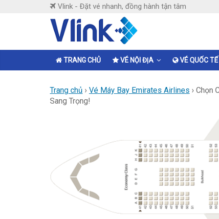
Skip
Vlink - Đặt vé nhanh, đồng hành tận tâm
to
content
Vlink
Đặt
TRANG CHỦ
VÉ NỘI ĐỊA
VÉ QUỐC TẾ
vé
nhanh,
Trang chủ
›
Vé Máy Bay Emirates Airlines
›
Chọn C
đồng
Sang Trọng!
hành
tận
tâm