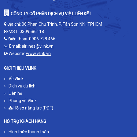
CÔNG TY CỔ PHẦN DỊCH VỤ VIỆT LIÊN KẾT
Địa chỉ: 06 Phan Chu Trinh, P. Tân Sơn Nhì, TPHCM
MST: 0309586118
Điện thoại:
0906.728.466
Email:
airlines@vlink.vn
Website:
www.vlink.vn
GIỚI THIỆU VLINK
Về Vlink
Dịch vụ du lịch
Liên hệ
Phòng vé Vlink
Hồ sơ năng lực (PDF)
HỖ TRỢ KHÁCH HÀNG
Hình thức thanh toán