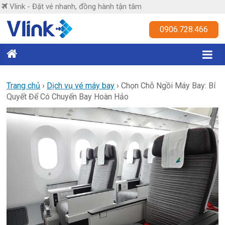
Skip
Vlink - Đặt vé nhanh, đồng hành tận tâm
to
content
Vlink
0906.728.466
Đặt
vé
nhanh,
Trang chủ
›
Dịch vụ vé máy bay
›
Chọn Chỗ Ngồi Máy Bay: Bí
Quyết Để Có Chuyến Bay Hoàn Hảo
đồng
hành
tận
tâm