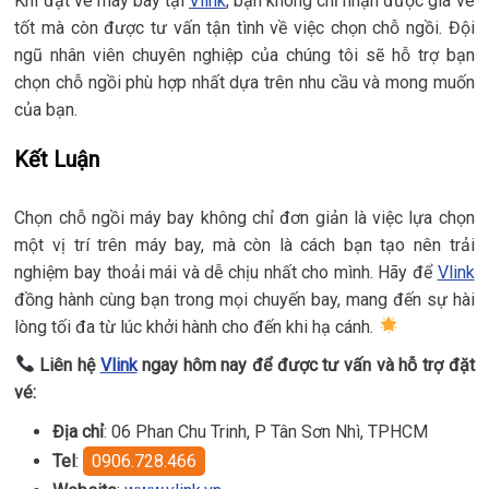
Khi đặt vé máy bay tại
Vlink
, bạn không chỉ nhận được giá vé
tốt mà còn được tư vấn tận tình về việc chọn chỗ ngồi. Đội
ngũ nhân viên chuyên nghiệp của chúng tôi sẽ hỗ trợ bạn
chọn chỗ ngồi phù hợp nhất dựa trên nhu cầu và mong muốn
của bạn.
Kết Luận
Chọn chỗ ngồi máy bay không chỉ đơn giản là việc lựa chọn
một vị trí trên máy bay, mà còn là cách bạn tạo nên trải
nghiệm bay thoải mái và dễ chịu nhất cho mình. Hãy để
Vlink
đồng hành cùng bạn trong mọi chuyến bay, mang đến sự hài
lòng tối đa từ lúc khởi hành cho đến khi hạ cánh.
Liên hệ
Vlink
ngay hôm nay để được tư vấn và hỗ trợ đặt
vé:
Địa chỉ
: 06 Phan Chu Trinh, P Tân Sơn Nhì, TPHCM
Tel
:
0906.728.466