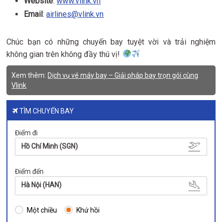
Website
:
www.vlink.vn
Email
:
airlines@vlink.vn
Chúc bạn có những chuyến bay tuyệt vời và trải nghiệm
không gian trên không đầy thú vị!
Xem thêm:
Dịch vụ vé máy bay – Giải pháp bay trọn gói cùng
Vlink
TÌM CHUYẾN BAY
Điểm đi
Hồ Chí Minh (SGN)
Điểm đến
Hà Nội (HAN)
Một chiều
Khứ hồi