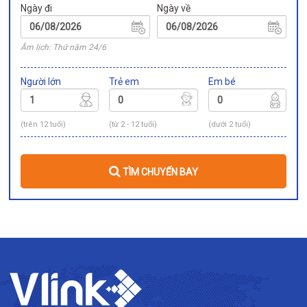
Ngày đi
Ngày về
Âm lịch: Thứ năm 24/6
Người lớn
Trẻ em
Em bé
(trên 12 tuổi)
(từ 2 - 12 tuổi)
(dưới 2 tuổi)
TÌM CHUYẾN BAY