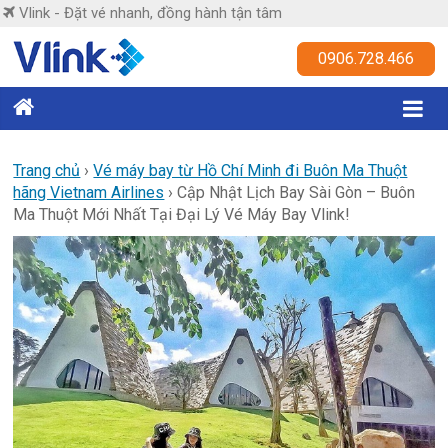
Skip
Vlink - Đặt vé nhanh, đồng hành tận tâm
to
content
Vlink
0906.728.466
Đặt
vé
nhanh,
Trang chủ
›
Vé máy bay từ Hồ Chí Minh đi Buôn Ma Thuột
hãng Vietnam Airlines
›
Cập Nhật Lịch Bay Sài Gòn – Buôn
đồng
Ma Thuột Mới Nhất Tại Đại Lý Vé Máy Bay Vlink!
hành
tận
tâm