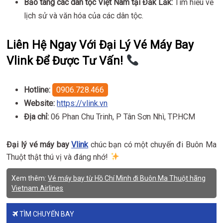
Bảo tàng các dân tộc Việt Nam tại Đắk Lắk:
Tìm hiểu về
lịch sử và văn hóa của các dân tộc.
Liên Hệ Ngay Với Đại Lý Vé Máy Bay
Vlink Để Được Tư Vấn!
Hotline:
0906.728.466
Website:
https://vlink.vn
Địa chỉ:
06 Phan Chu Trinh, P Tân Sơn Nhì, TP.HCM
Đại lý vé máy bay
Vlink
chúc bạn có một chuyến đi Buôn Ma
Thuột thật thú vị và đáng nhớ!
Xem thêm:
Vé máy bay từ Hồ Chí Minh đi Buôn Ma Thuột hãng
Vietnam Airlines
TÌM CHUYẾN BAY