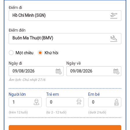
Điểm đi
Hồ Chí Minh (SGN)
Điểm đến
Buôn Ma Thuột (BMV)
Một chiều
Khứ hồi
Ngày đi
Ngày về
Âm lịch: Chủ nhật 27/6
Người lớn
Trẻ em
Em bé
(trên 12 tuổi)
(từ 2 - 12 tuổi)
(dưới 2 tuổi)