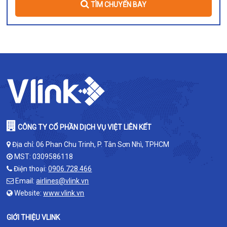
TÌM CHUYẾN BAY
CÔNG TY CỔ PHẦN DỊCH VỤ VIỆT LIÊN KẾT
Địa chỉ: 06 Phan Chu Trinh, P. Tân Sơn Nhì, TPHCM
MST: 0309586118
Điện thoại:
0906.728.466
Email:
airlines@vlink.vn
Website:
www.vlink.vn
GIỚI THIỆU VLINK