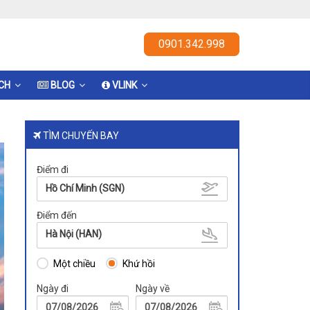
0901.342.998
ỊCH
BLOG
VLINK
TÌM CHUYẾN BAY
Điểm đi
Hồ Chí Minh (SGN)
Điểm đến
Hà Nội (HAN)
Một chiều
Khứ hồi
Ngày đi
Ngày về