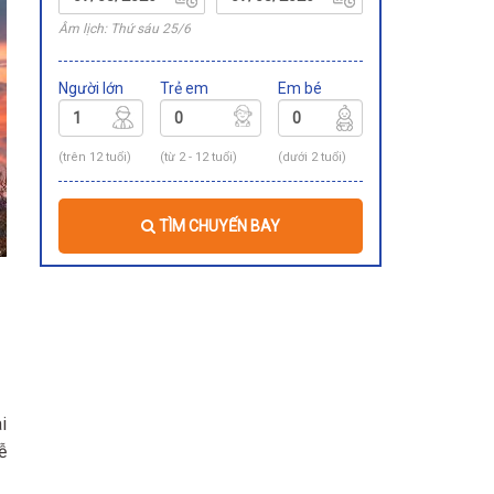
Âm lịch: Thứ sáu 25/6
Người lớn
Trẻ em
Em bé
(trên 12 tuổi)
(từ 2 - 12 tuổi)
(dưới 2 tuổi)
TÌM CHUYẾN BAY
i
ễ