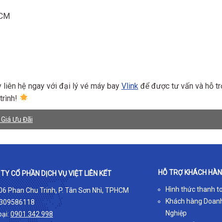
HCM
y liên hệ ngay với đại lý vé máy bay
Vlink
để được tư vấn và hỗ tr
trình!
 Giá Ưu Đãi
HỖ TRỢ KHÁCH HÀ
TY CỔ PHẦN DỊCH VỤ VIỆT LIÊN KẾT
Hình thức thanh t
 06 Phan Chu Trinh, P. Tân Sơn Nhì, TPHCM
Khách hàng Doan
309586118
Nghiệp
oại:
0901.342.998