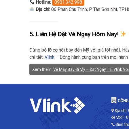
Hotline:
0901.342.998
Địa chỉ:
06 Phan Chu Trinh, P Tân Sơn Nhì, TP
5. Liên Hệ Đặt Vé Ngay Hôm Nay!
Đừng bỏ lỡ cơ hội bay đến Mỹ với giá tốt nhất. Hã
chi tiết.
Vlink
– Đồng hành cùng bạn trên mọi hành 
Xem thêm:
Vé Máy Bay Đi Mỹ – Đặt Ngay Tại Vlink Với
CÔNG 
Địa chỉ:
MST: 0
Điện th