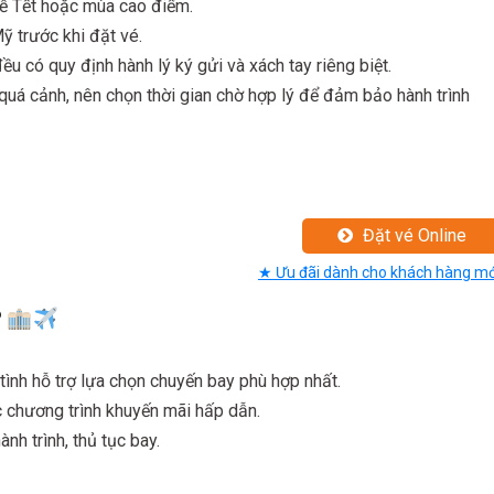
lễ Tết hoặc mùa cao điểm.
 trước khi đặt vé.
u có quy định hành lý ký gửi và xách tay riêng biệt.
quá cảnh, nên chọn thời gian chờ hợp lý để đảm bảo hành trình
Đặt vé Online
★ Ưu đãi dành cho khách hàng mớ
?
tình hỗ trợ lựa chọn chuyến bay phù hợp nhất.
 chương trình khuyến mãi hấp dẫn.
nh trình, thủ tục bay.