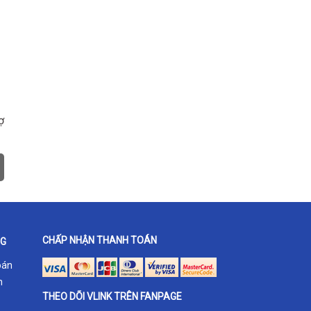
ợ
CHẤP NHẬN THANH TOÁN
NG
oán
h
THEO DÕI VLINK TRÊN FANPAGE