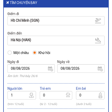
TÌM CHUYẾN BAY
Điểm đi
Hồ Chí Minh (SGN)
Điểm đến
Hà Nội (HAN)
Một chiều
Khứ hồi
Ngày đi
Ngày về
Âm lịch: Thứ bảy 26/6
Người lớn
Trẻ em
Em bé
(trên 12 tuổi)
(từ 2 - 12 tuổi)
(dưới 2 tuổi)