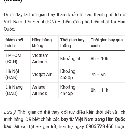
Dưới đây là thời gian bay tham khảo từ các thành phố lớn ở
Việt Nam đến Seoul (ICN) – điểm đến phổ biến nhất tại Hàn
Quốc:
Điểm khởi
Hãng hàng
Thời gian bay
Thời gian bay quá
hành
không
thẳng
cảnh
TP.HCM
Vietnam
Khoảng 5h
8h – 10h
(SGN)
Airlines
Hà Nội
Khoảng
Vietjet Air
7h – 9h
(HAN)
4h30p
Đà Nẵng
Asiana
Khoảng
8h – 11h
(DAD)
Airlines
4h45p
Lưu ý
: Thời gian có thể thay đổi tùy điều kiện thời tiết và lịch
trình hãng. Để biết chính xác
bay từ Việt Nam sang Hàn Quốc
bao lâu
và đặt vé giá tốt, liên hệ ngay
0906.728.466
hoặc