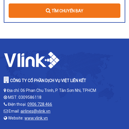
TÌM CHUYẾN BAY
CÔNG TY CỔ PHẦN DỊCH VỤ VIỆT LIÊN KẾT
Địa chỉ: 06 Phan Chu Trinh, P. Tân Sơn Nhì, TPHCM
MST: 0309586118
Điện thoại:
0906.728.466
Email:
airlines@vlink.vn
Website:
www.vlink.vn