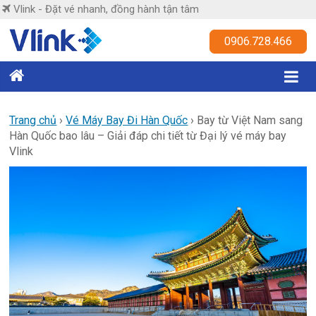
Skip
Vlink - Đặt vé nhanh, đồng hành tận tâm
to
content
Vlink
0906.728.466
Đặt
vé
nhanh,
Trang chủ
›
Vé Máy Bay Đi Hàn Quốc
›
Bay từ Việt Nam sang
Hàn Quốc bao lâu – Giải đáp chi tiết từ Đại lý vé máy bay
đồng
Vlink
hành
tận
tâm