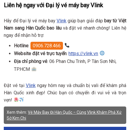
Liên hệ ngay với Đại lý vé máy bay Vlink
Hãy để Đại lý vé máy bay
Vlink
giúp bạn giải đáp
bay từ Việt
Nam sang Hàn Quốc bao lâu
và đặt vé nhanh chóng! Liên hệ
ngay để nhận hỗ trợ:
Hotline
:
0906.728.466
Website đặt vé trực tuyến
:
https://vlink.vn
Địa chỉ phòng vé
: 06 Phan Chu Trinh, P Tân Sơn Nhì,
TP.HCM
Đặt vé tại
Vlink
ngay hôm nay và chuẩn bị vali để khám phá
Hàn Quốc xinh đẹp! Chúc bạn có chuyến đi vui vẻ và trọn
vẹn!
Xem thêm:
Vé Máy Bay Đi Hàn Quốc – Cùng Vlink Khám Phá Xứ
Sở Kim Chi