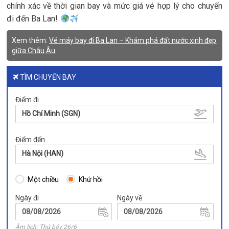
chính xác về thời gian bay và mức giá vé hợp lý cho chuyến
đi đến Ba Lan!
Xem thêm:
Vé máy bay đi Ba Lan – Khám phá đất nước xinh đẹp
giữa Châu Âu
TÌM CHUYẾN BAY
Điểm đi
Hồ Chí Minh (SGN)
Điểm đến
Hà Nội (HAN)
Một chiều
Khứ hồi
Ngày đi
Ngày về
Âm lịch: Thứ bảy 26/6