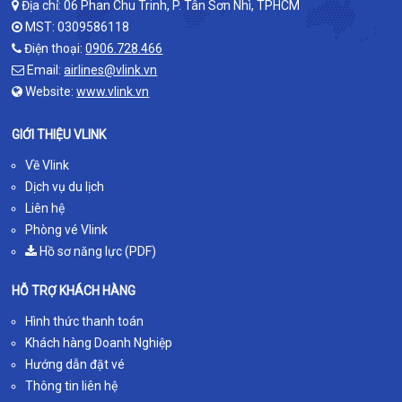
Địa chỉ: 06 Phan Chu Trinh, P. Tân Sơn Nhì, TPHCM
MST: 0309586118
Điện thoại:
0906.728.466
Email:
airlines@vlink.vn
Website:
www.vlink.vn
GIỚI THIỆU VLINK
Về Vlink
Dịch vụ du lịch
Liên hệ
Phòng vé Vlink
Hồ sơ năng lực (PDF)
HỖ TRỢ KHÁCH HÀNG
Hình thức thanh toán
Khách hàng Doanh Nghiệp
Hướng dẫn đặt vé
Thông tin liên hệ