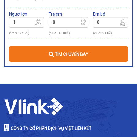
Người lớn
Trẻ em
Em bé
(trên 12 tuổi)
(từ 2 - 12 tuổi)
(dưới 2 tuổi)
TÌM CHUYẾN BAY
CÔNG TY CỔ PHẦN DỊCH VỤ VIỆT LIÊN KẾT