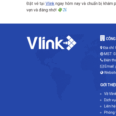
Đặt vé tại
Vlink
ngay hôm nay và chuẩn bị khám ph
vẹn và đáng nhớ!
CÔNG 
Địa chỉ:
MST: 0
Điện th
Email:
Websit
GIỚI THIỆ
Về Vlin
Dịch vụ
Liên hệ
Phòng v