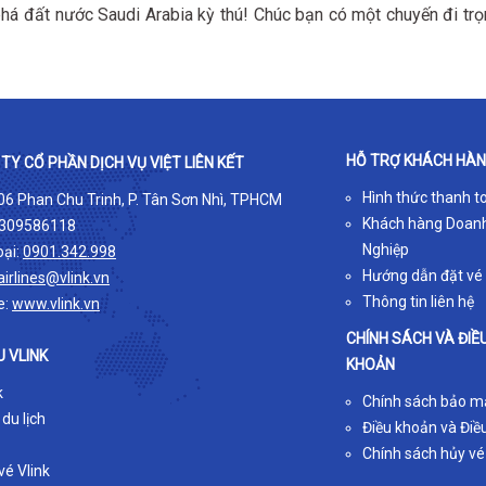
á đất nước Saudi Arabia kỳ thú! Chúc bạn có một chuyến đi trọ
HỖ TRỢ KHÁCH HÀ
TY CỔ PHẦN DỊCH VỤ VIỆT LIÊN KẾT
Hình thức thanh t
 06 Phan Chu Trinh, P. Tân Sơn Nhì, TPHCM
Khách hàng Doan
309586118
Nghiệp
oại:
0901.342.998
Hướng dẫn đặt vé
airlines@vlink.vn
Thông tin liên hệ
e:
www.vlink.vn
CHÍNH SÁCH VÀ ĐIỀ
U VLINK
KHOẢN
k
Chính sách bảo m
 du lịch
Điều khoản và Điều
Chính sách hủy vé
é Vlink