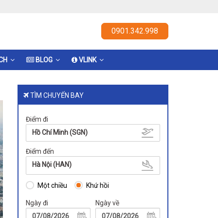
0901.342.998
ỊCH
BLOG
VLINK
TÌM CHUYẾN BAY
Điểm đi
Hồ Chí Minh (SGN)
Điểm đến
Hà Nội (HAN)
Một chiều
Khứ hồi
Ngày đi
Ngày về