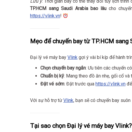
Lưu ý
: Thời gian bay có thể thay đổi tùy lịch trìn
TP.HCM sang Saudi Arabia bao lâu
cho chuyến
https://vlink.vn
!
Mẹo để chuyến bay từ TP.HCM sang S
Đại lý vé máy bay
Vlink
gợi ý vài bí kíp để hành tr
Chọn chuyến bay ngắn
: Ưu tiên các chuyến có
Chuẩn bị kỹ
: Mang theo đồ ăn nhẹ, gối cổ và 
Đặt vé sớm
: Đặt trước qua
https://vlink.vn
để 
Với sự hỗ trợ từ
Vlink
, bạn sẽ có chuyến bay suôn 
Tại sao chọn Đại lý vé máy bay Vlink?