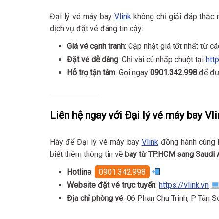
Đại lý vé máy bay
Vlink
không chỉ giải đáp thắc
dịch vụ đặt vé đáng tin cậy:
Giá vé cạnh tranh
: Cập nhật giá tốt nhất từ c
Đặt vé dễ dàng
: Chỉ vài cú nhấp chuột tại
http
Hỗ trợ tận tâm
: Gọi ngay
0901.342.998
để đượ
Liên hệ ngay với Đại lý vé máy bay Vli
Hãy để Đại lý vé máy bay
Vlink
đồng hành cùng b
biết thêm thông tin về
bay từ TP.HCM sang Saudi A
Hotline
:
0901.342.998
Website đặt vé trực tuyến
:
https://vlink.vn
Địa chỉ phòng vé
: 06 Phan Chu Trinh, P Tân 