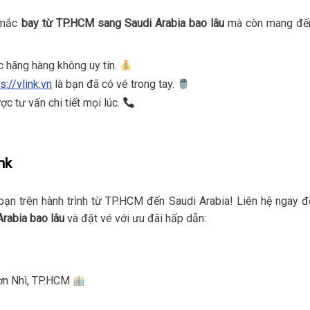
 mắc
bay từ TP.HCM sang Saudi Arabia bao lâu
mà còn mang đế
ác hãng hàng không uy tín.
s://vlink.vn
là bạn đã có vé trong tay.
c tư vấn chi tiết mọi lúc.
nk
ạn trên hành trình từ TP.HCM đến Saudi Arabia! Liên hệ ngay đ
rabia bao lâu
và đặt vé với ưu đãi hấp dẫn:
Sơn Nhì, TP.HCM