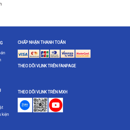
n
CHẤP NHẬN THANH TOÁN
NG
oán
h
THEO DÕI VLINK TRÊN FANPAGE
U
THEO DÕI VLINK TRÊN MXH
ật
 kiện