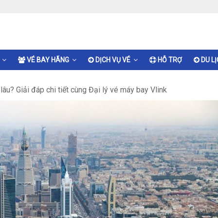
VÉ BAY HÃNG
DỊCH VỤ VÉ
HỖ TRỢ
DU L
u? Giải đáp chi tiết cùng Đại lý vé máy bay Vlink