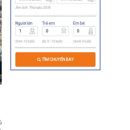
Âm lịch: Thứ sáu 25/6
Người lớn
Trẻ em
Em bé
(trên 12 tuổi)
(từ 2 - 12 tuổi)
(dưới 2 tuổi)
TÌM CHUYẾN BAY
ủ
,