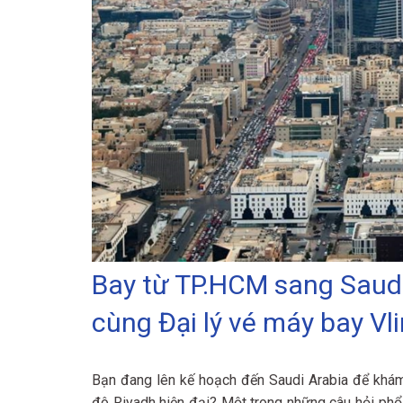
Bay từ TP.HCM sang Saudi 
cùng Đại lý vé máy bay Vl
Bạn đang lên kế hoạch đến Saudi Arabia để khám
đô Riyadh hiện đại? Một trong những câu hỏi phổ 