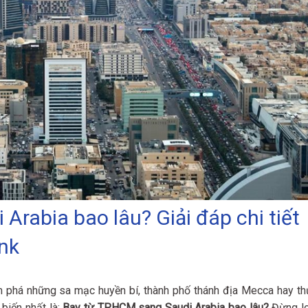
Arabia bao lâu? Giải đáp chi tiết
ink
 phá những sa mạc huyền bí, thành phố thánh địa Mecca hay th
biến nhất là:
Bay từ TP.HCM sang Saudi Arabia bao lâu?
Đừng lo