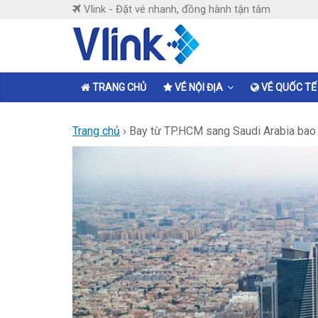
Skip
Vlink - Đặt vé nhanh, đồng hành tận tâm
to
content
Vlink
Đặt
TRANG CHỦ
VÉ NỘI ĐỊA
VÉ QUỐC TẾ
vé
nhanh,
Trang chủ
›
Bay từ TP.HCM sang Saudi Arabia bao lâ
đồng
hành
tận
tâm