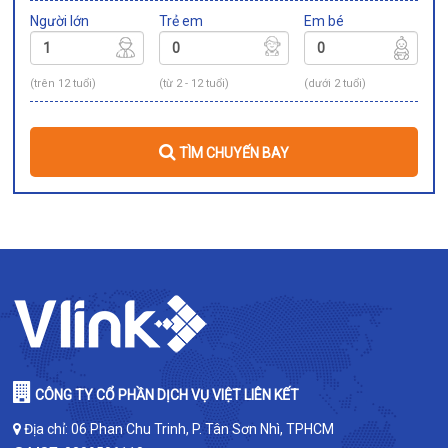
Người lớn
Trẻ em
Em bé
(trên 12 tuổi)
(từ 2 - 12 tuổi)
(dưới 2 tuổi)
TÌM CHUYẾN BAY
CÔNG TY CỔ PHẦN DỊCH VỤ VIỆT LIÊN KẾT
Địa chỉ: 06 Phan Chu Trinh, P. Tân Sơn Nhì, TPHCM