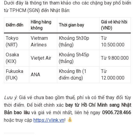
Dưới đây là thông tin tham khảo cho các chặng bay phổ biến
từ TP.HCM (SGN) đến Nhật Bản:
Hãng hàng
Giá vé khứ hồi
Điểm đến
Thời gian bay
không
(VND)
Tokyo
Vietnam
Khoảng 5h30p
Từ
(NRT)
Airlines
(thẳng)
10.500.000
Osaka
Khoảng 5h45p
Vietjet Air
Từ 9.800.000
(KIX)
(thẳng)
Fukuoka
Khoảng 8h (1
Từ
ANA
(FUK)
điểm dừng)
12.000.000
Lưu ý
: Giá vé chưa bao gồm thuế, phí và có thể thay đổi tùy
thời điểm. Để biết chính xác
bay từ Hồ Chí Minh sang Nhật
Bản bao lâu
và giá vé mới nhất, liên hệ ngay
0906.728.466
hoặc truy cập
https://vlink.vn
!