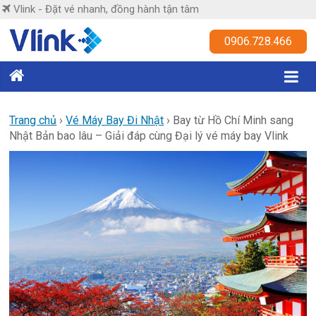
Skip
Vlink - Đặt vé nhanh, đồng hành tận tâm
to
content
Vlink
0906.728.466
Đặt
vé
nhanh,
Trang chủ
›
Vé Máy Bay Đi Nhật
›
Bay từ Hồ Chí Minh sang
Nhật Bản bao lâu – Giải đáp cùng Đại lý vé máy bay Vlink
đồng
hành
tận
tâm