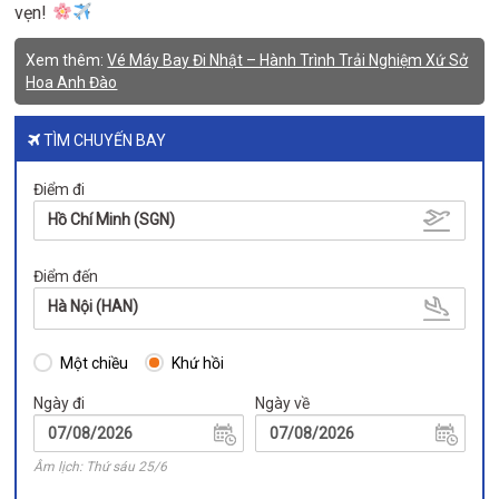
vẹn!
Xem thêm:
Vé Máy Bay Đi Nhật – Hành Trình Trải Nghiệm Xứ Sở
Hoa Anh Đào
TÌM CHUYẾN BAY
Điểm đi
Hồ Chí Minh (SGN)
Điểm đến
Hà Nội (HAN)
Một chiều
Khứ hồi
Ngày đi
Ngày về
Âm lịch: Thứ sáu 25/6