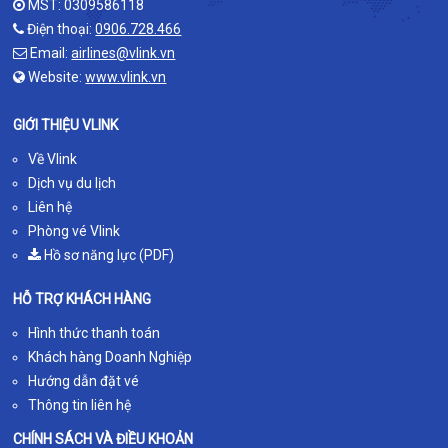
MST: 0309586118
Điện thoại:
0906.728.466
Email:
airlines@vlink.vn
Website:
www.vlink.vn
GIỚI THIỆU VLINK
Về Vlink
Dịch vụ du lịch
Liên hệ
Phòng vé Vlink
Hồ sơ năng lực (PDF)
HỖ TRỢ KHÁCH HÀNG
Hình thức thanh toán
Khách hàng Doanh Nghiệp
Hướng dẫn đặt vé
Thông tin liên hệ
CHÍNH SÁCH VÀ ĐIỀU KHOẢN