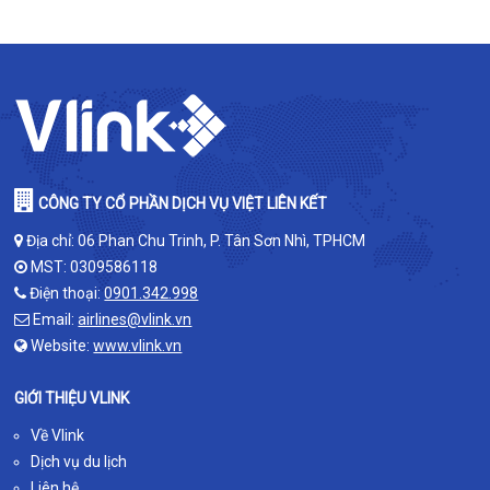
CÔNG TY CỔ PHẦN DỊCH VỤ VIỆT LIÊN KẾT
Địa chỉ: 06 Phan Chu Trinh, P. Tân Sơn Nhì, TPHCM
MST: 0309586118
Điện thoại:
0901.342.998
Email:
airlines@vlink.vn
Website:
www.vlink.vn
GIỚI THIỆU VLINK
Về Vlink
Dịch vụ du lịch
Liên hệ