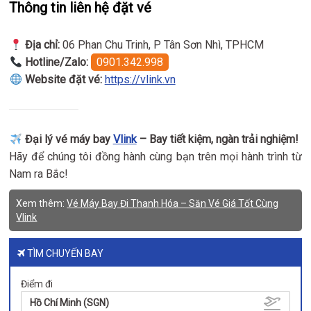
Thông tin liên hệ đặt vé
Địa chỉ:
06 Phan Chu Trinh, P Tân Sơn Nhì, TPHCM
Hotline/Zalo:
0901.342.998
Website đặt vé:
https://vlink.vn
Đại lý vé máy bay
Vlink
– Bay tiết kiệm, ngàn trải nghiệm!
Hãy để chúng tôi đồng hành cùng bạn trên mọi hành trình từ
Nam ra Bắc!
Xem thêm:
Vé Máy Bay Đi Thanh Hóa – Săn Vé Giá Tốt Cùng
Vlink
TÌM CHUYẾN BAY
Điểm đi
Hồ Chí Minh (SGN)