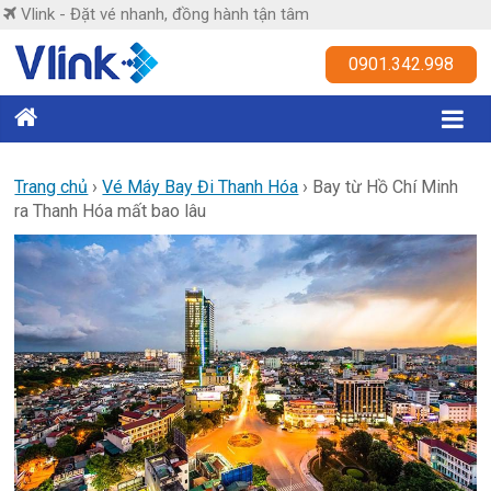
Skip
Vlink - Đặt vé nhanh, đồng hành tận tâm
to
content
Vlink
0901.342.998
Đặt
vé
nhanh,
Trang chủ
›
Vé Máy Bay Đi Thanh Hóa
›
Bay từ Hồ Chí Minh
ra Thanh Hóa mất bao lâu
đồng
hành
tận
tâm