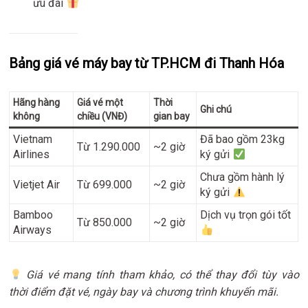
ưu đãi
Bảng giá vé máy bay từ TP.HCM đi Thanh Hóa
Hãng hàng
Giá vé một
Thời
Ghi chú
không
chiều (VNĐ)
gian bay
Vietnam
Đã bao gồm 23kg
Từ 1.290.000
~2 giờ
Airlines
ký gửi
Chưa gồm hành lý
Vietjet Air
Từ 699.000
~2 giờ
ký gửi
Bamboo
Dịch vụ trọn gói tốt
Từ 850.000
~2 giờ
Airways
Giá vé mang tính tham khảo, có thể thay đổi tùy vào
thời điểm đặt vé, ngày bay và chương trình khuyến mãi.