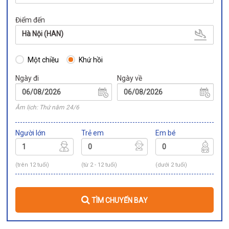
Điểm đến
Hà Nội (HAN)
Một chiều
Khứ hồi
Ngày đi
Ngày về
Âm lịch: Thứ năm 24/6
Người lớn
Trẻ em
Em bé
(trên 12 tuổi)
(từ 2 - 12 tuổi)
(dưới 2 tuổi)
TÌM CHUYẾN BAY