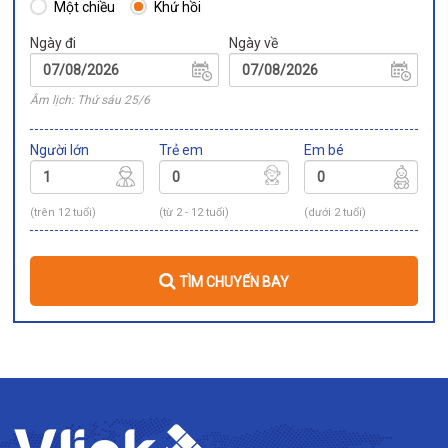
Một chiều
Khứ hồi
Ngày đi
Ngày về
Âm lịch: Thứ sáu 25/6
Người lớn
Trẻ em
Em bé
(trên 12 tuổi)
(từ 2 - 12 tuổi)
(dưới 2 tuổi)
TÌM CHUYẾN BAY