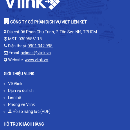
CÔNG TY CỔ PHẦN DỊCH VỤ VIỆT LIÊN KẾT
Địa chỉ: 06 Phan Chu Trinh, P. Tân Sơn Nhì, TPHCM
MST: 0309586118
Điện thoại:
0901.342.998
Email:
airlines@vlink.vn
Website:
www.vlink.vn
GIỚI THIỆU VLINK
Về Vlink
Dịch vụ du lịch
Liên hệ
Phòng vé Vlink
Hồ sơ năng lực (PDF)
HỖ TRỢ KHÁCH HÀNG