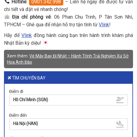
Hotline
:
0901.342.998
– Liên hệ ngay để được tư vấn
chi tiết và đặt vé nhanh chóng!
Địa chỉ phòng vé
: 06 Phan Chu Trinh, P Tân Sơn Nhì,
TP.HCM – Ghé qua để nhận hỗ trợ tận tình từ
Vlink
!
Hãy để
Vlink
đồng hành cùng bạn trên hành trình khám phá
Nhật Bản kỳ diệu!
Xem thêm:
Vé Máy Bay Đi Nhật – Hành Trình Trải Nghiệm Xứ Sở
Hoa Anh Đào
TÌM CHUYẾN BAY
Điểm đi
Hồ Chí Minh (SGN)
Điểm đến
Hà Nội (HAN)