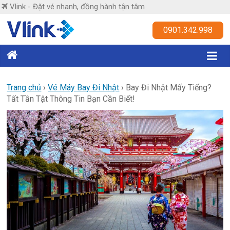
Skip
Vlink - Đặt vé nhanh, đồng hành tận tâm
to
content
Vlink
0901.342.998
Đặt
vé
nhanh,
Trang chủ
›
Vé Máy Bay Đi Nhật
›
Bay Đi Nhật Mấy Tiếng?
Tất Tần Tật Thông Tin Bạn Cần Biết!
đồng
hành
tận
tâm