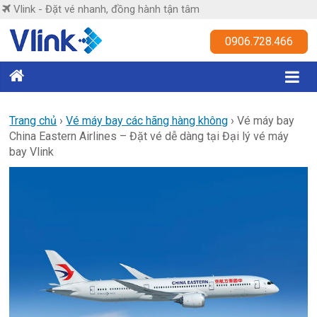
Skip
Vlink - Đặt vé nhanh, đồng hành tận tâm
to
content
Vlink
0906.728.466
Đặt
vé
nhanh,
Trang chủ
›
Vé máy bay các hãng hàng không
›
Vé máy bay
China Eastern Airlines – Đặt vé dễ dàng tại Đại lý vé máy
đồng
bay Vlink
hành
tận
tâm