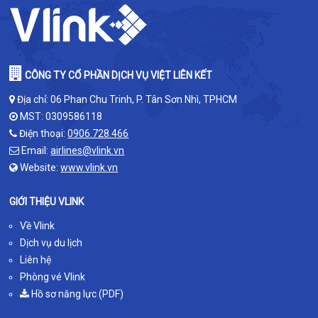
CÔNG TY CỔ PHẦN DỊCH VỤ VIỆT LIÊN KẾT
Địa chỉ: 06 Phan Chu Trinh, P. Tân Sơn Nhì, TPHCM
MST: 0309586118
Điện thoại:
0906.728.466
Email:
airlines@vlink.vn
Website:
www.vlink.vn
GIỚI THIỆU VLINK
Về Vlink
Dịch vụ du lịch
Liên hệ
Phòng vé Vlink
Hồ sơ năng lực (PDF)