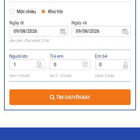
Một chiều
Khứ hồi
Ngày đi
Ngày về
Âm lịch: Chủ nhật 27/6
Người lớn
Trẻ em
Em bé
(trên 12 tuổi)
(từ 2 - 12 tuổi)
(dưới 2 tuổi)
TÌM CHUYẾN BAY