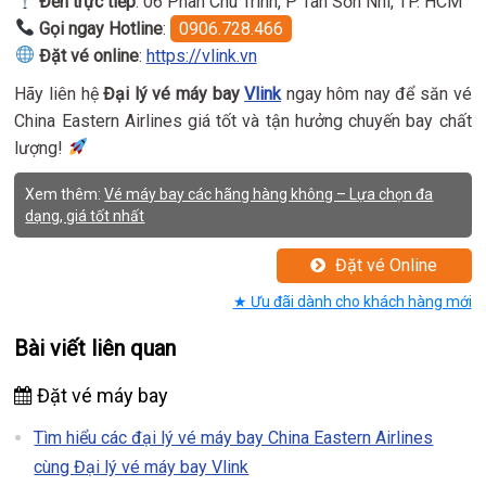
Đến trực tiếp
: 06 Phan Chu Trinh, P Tân Sơn Nhì, TP. HCM
Gọi ngay Hotline
:
0906.728.466
Đặt vé online
:
https://vlink.vn
Hãy liên hệ
Đại lý vé máy bay
Vlink
ngay hôm nay để săn vé
China Eastern Airlines giá tốt và tận hưởng chuyến bay chất
lượng!
Xem thêm:
Vé máy bay các hãng hàng không – Lựa chọn đa
dạng, giá tốt nhất
Đặt vé Online
★ Ưu đãi dành cho khách hàng mới
Bài viết liên quan
Đặt vé máy bay
Tìm hiểu các đại lý vé máy bay China Eastern Airlines
cùng Đại lý vé máy bay Vlink