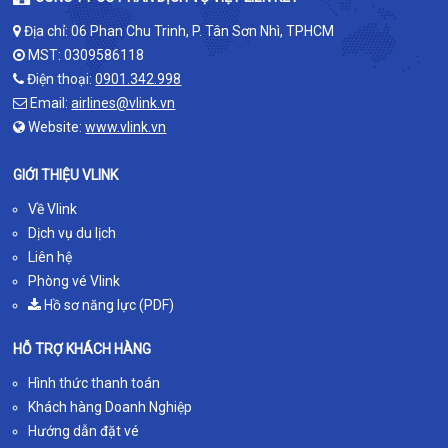
Địa chỉ: 06 Phan Chu Trinh, P. Tân Sơn Nhì, TPHCM
MST: 0309586118
Điện thoại:
0901.342.998
Email:
airlines@vlink.vn
Website:
www.vlink.vn
GIỚI THIỆU VLINK
Về Vlink
Dịch vụ du lịch
Liên hệ
Phòng vé Vlink
Hồ sơ năng lực (PDF)
HỖ TRỢ KHÁCH HÀNG
Hình thức thanh toán
Khách hàng Doanh Nghiệp
Hướng dẫn đặt vé