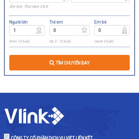
Âm lịch: Thứ năm 24/6
Người lớn
Trẻ em
Em bé
(trên 12 tuổi)
(từ 2 - 12 tuổi)
(dưới 2 tuổi)
TÌM CHUYẾN BAY
CÔNG TY CỔ PHẦN DỊCH VỤ VIỆT LIÊN KẾT