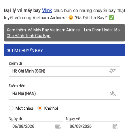
Đại lý vé máy bay
Vlink
chúc bạn có những chuyến bay thật
tuyệt vời cùng Vietnam Airlines!
“Đã Đặt Là Bay!”
Xem thêm:
Vé Máy Bay Vietnam Airlines – Lựa Chọn Hoàn Hảo
Cho Hành Trình Của Bạn
TÌM CHUYẾN BAY
Điểm đi
Hồ Chí Minh (SGN)
Điểm đến
Hà Nội (HAN)
Một chiều
Khứ hồi
Ngày đi
Ngày về