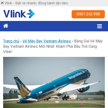
Skip
Vlink - Đặt vé nhanh, đồng hành tận tâm
to
content
Vlink
0901.342.998
Đặt
vé
nhanh,
Trang chủ
›
Vé Máy Bay Vietnam Airlines
›
Bảng Giá Vé Máy
Bay Vietnam Airlines Mới Nhất: Khám Phá Bầu Trời Cùng
đồng
Vlink!
hành
tận
tâm