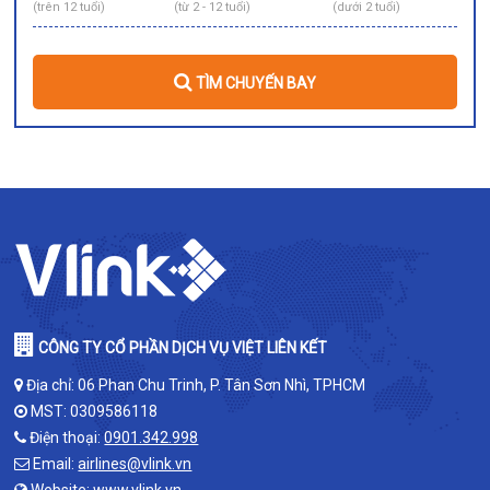
(trên 12 tuổi)
(từ 2 - 12 tuổi)
(dưới 2 tuổi)
TÌM CHUYẾN BAY
CÔNG TY CỔ PHẦN DỊCH VỤ VIỆT LIÊN KẾT
Địa chỉ: 06 Phan Chu Trinh, P. Tân Sơn Nhì, TPHCM
MST: 0309586118
Điện thoại:
0901.342.998
Email:
airlines@vlink.vn
Website:
www.vlink.vn