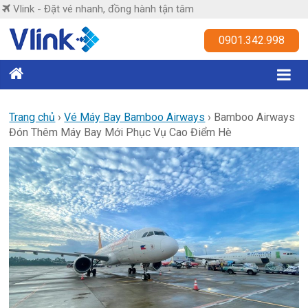
Skip
Vlink - Đặt vé nhanh, đồng hành tận tâm
to
content
Vlink
0901.342.998
Đặt
vé
nhanh,
Trang chủ
›
Vé Máy Bay Bamboo Airways
›
Bamboo Airways
Đón Thêm Máy Bay Mới Phục Vụ Cao Điểm Hè
đồng
hành
tận
tâm