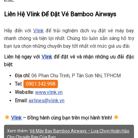
khác.
Liên Hệ Vlink Để Đặt Vé Bamboo Airways
Hãy đến với
Vlink
để trải nghiệm dịch vụ đặt vé máy bay
nhanh chóng và tiện lợi nhất. Chúng tôi luôn sẵn sàng hỗ trợ
bạn lựa chọn những chuyến bay tốt nhất với mức giá ưu đãi.
Liên hệ ngay với
Vlink
để đặt vé và nhận những ưu đãi đặc
biệt:
Địa chỉ:
06 Phan Chu Trinh, P Tân Sơn Nhì, TPHCM
Tel:
0901.342.998
Website:
www.vlink.vn
Email:
airlines@vlink.vn
Vlink
– Đồng hành cùng bạn trên mọi hành trình!
Xem thêm:
Vé Máy Bay Bamboo Airways – Lựa Chọn Hoàn Hảo
Cho Chuyến Bay Của Bạn