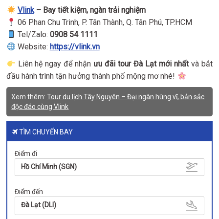
Vlink
– Bay tiết kiệm, ngàn trải nghiệm
06 Phan Chu Trinh, P. Tân Thành, Q. Tân Phú, TP.HCM
Tel/Zalo:
0908 54 1111
Website:
https://vlink.vn
Liên hệ ngay để nhận
ưu đãi tour Đà Lạt mới nhất
và bắt
đầu hành trình tận hưởng thành phố mộng mơ nhé!
Xem thêm:
Tour du lịch Tây Nguyên – Đại ngàn hùng vĩ, bản sắc
độc đáo cùng Vlink
TÌM CHUYẾN BAY
Điểm đi
Hồ Chí Minh (SGN)
Điểm đến
Đà Lạt (DLI)