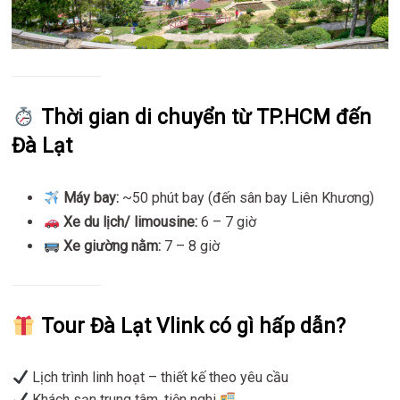
Thời gian di chuyển từ TP.HCM đến
Đà Lạt
Máy bay:
~50 phút bay (đến sân bay Liên Khương)
Xe du lịch/ limousine:
6 – 7 giờ
Xe giường nằm:
7 – 8 giờ
Tour Đà Lạt Vlink có gì hấp dẫn?
Lịch trình linh hoạt – thiết kế theo yêu cầu
Khách sạn trung tâm, tiện nghi