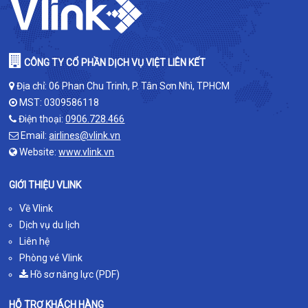
CÔNG TY CỔ PHẦN DỊCH VỤ VIỆT LIÊN KẾT
Địa chỉ: 06 Phan Chu Trinh, P. Tân Sơn Nhì, TPHCM
MST: 0309586118
Điện thoại:
0906.728.466
Email:
airlines@vlink.vn
Website:
www.vlink.vn
GIỚI THIỆU VLINK
Về Vlink
Dịch vụ du lịch
Liên hệ
Phòng vé Vlink
Hồ sơ năng lực (PDF)
HỖ TRỢ KHÁCH HÀNG