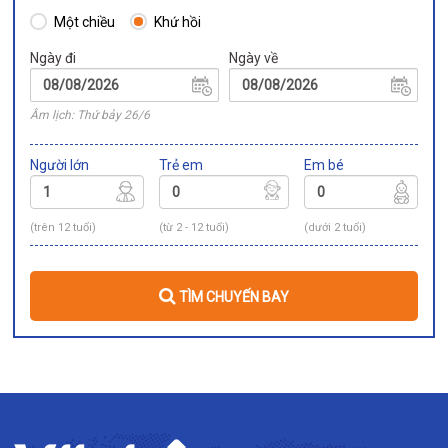
Một chiều
Khứ hồi
Ngày đi
Ngày về
Âm lịch: Thứ bảy 26/6
Người lớn
Trẻ em
Em bé
(trên 12 tuổi)
(từ 2 - 12 tuổi)
(dưới 2 tuổi)
TÌM CHUYẾN BAY